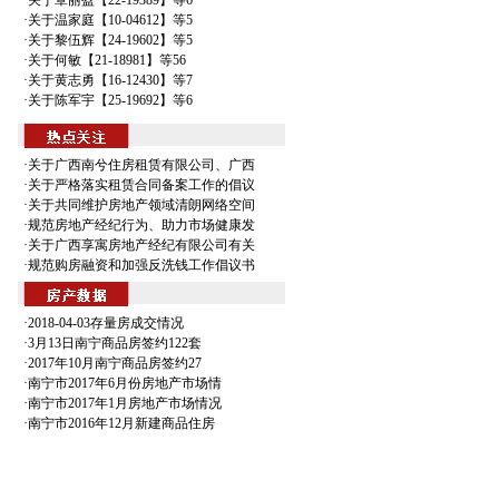
·关于覃丽盈【22-19389】等6
·关于温家庭【10-04612】等5
·关于黎伍辉【24-19602】等5
·关于何敏【21-18981】等56
·关于黄志勇【16-12430】等7
·关于陈军宇【25-19692】等6
·关于广西南兮住房租赁有限公司、广西
·关于严格落实租赁合同备案工作的倡议
·关于共同维护房地产领域清朗网络空间
·规范房地产经纪行为、助力市场健康发
·关于广西享寓房地产经纪有限公司有关
·规范购房融资和加强反洗钱工作倡议书
·2018-04-03存量房成交情况
·3月13日南宁商品房签约122套
·2017年10月南宁商品房签约27
·南宁市2017年6月份房地产市场情
·南宁市2017年1月房地产市场情况
·南宁市2016年12月新建商品住房