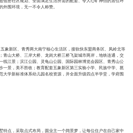
超低密社区规划、全面满足生活所需的配套、令人心旷神怡的居住环
的外围环境，无一不令人称赞。
通五象新区、青秀两大南宁核心生活区，接轨快东盟商务区、凤岭北等
；青山大桥、三岸大桥、龙岗大桥三桥飞架城市两岸，地铁连通，交
一线江景；滨江公园、灵龟山公园、国际园林博览会园区、青秀山公
步一景，美不胜收；教育配套五象新区第三实验小学、民族中学、邕
范大学新标准体系幼儿园名校资源，并全面升级四点半学堂，学府围
墅特点，采取点式布局，圆业主一个阔景梦，让每位住户在自己家中