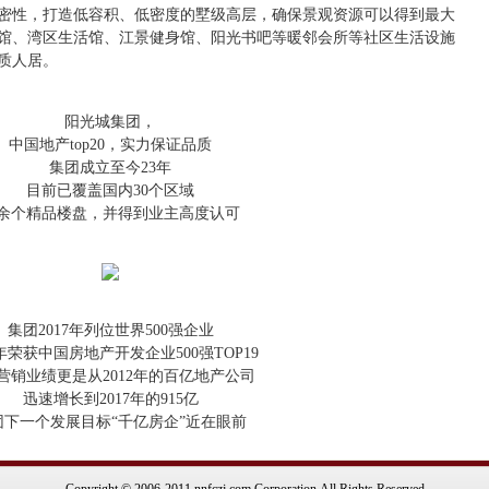
密性，打造低容积、低密度的墅级高层，确保景观资源可以得到最大
馆、湾区生活馆、江景健身馆、阳光书吧等暖邻会所等社区生活设施
质人居。
阳光城集团，
中国地产top20，实力保证品质
集团成立至今23年
目前已覆盖国内30个区域
余个精品楼盘，并得到业主高度认可
集团2017年列位世界500强企业
7年荣获中国房地产开发企业500强TOP19
营销业绩更是从2012年的百亿地产公司
迅速增长到2017年的915亿
团下一个发展目标“千亿房企”近在眼前