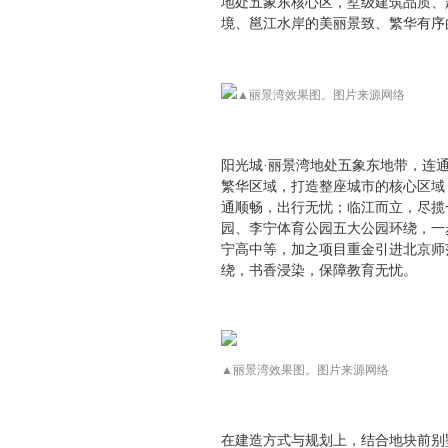
地处五象东核心区，墅级建筑品质、
境、邕江水岸的美丽景致、繁华有序
▲丽景湾效果图。图片来源网络
阳光城·丽景湾地处五象东地带，连
繁华区域，打造整座城市的核心区域
通顺畅，出行无忧；临江而立，尽揽
园、李宁体育公园五大公园环绕，一
宁高中等，加之项目重金引进北京师
绕，书香浸染，保障教育无忧。
▲丽景湾效果图。图片来源网络
在建造方式与规划上，结合地块前别