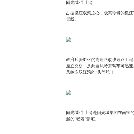
阳光城·半山湾
占据邕江双湾之心，极其珍贵的邕江2
景线。
政府斥资81亿的高速路改快速路工
座立交桥，从此自凤岭东驾车可迅速
凤岭东双江湾的“头等舱”!
阳光城·半山湾是阳光城集团在南宁的
起的“轻奢”豪宅。