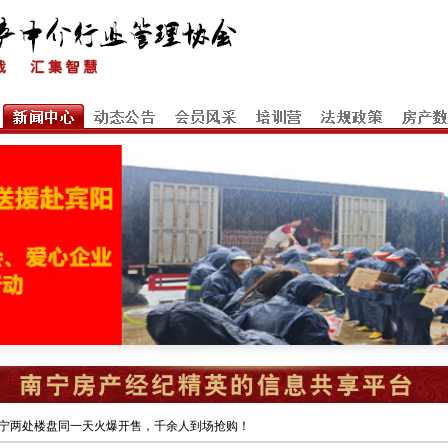
！南宁两处楼盘同一天火爆开售，千余人到场抢购！