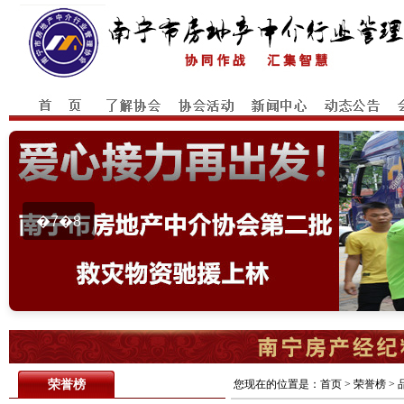
�7�8
荣誉榜
您现在的位置是：
首页
> 荣誉榜 >