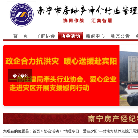
�7�8
您现在的位置是：
首页
> 协会活动 > “情暖冬日・爱驻夕阳”—对南圩镇养老院开