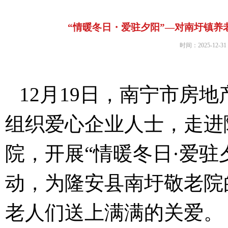
“情暖冬日・爱驻夕阳”—对南圩镇养
时间：2025-12-31
12
月
19
日，南宁市房地
组织爱心企业人士，走进
院，开展“情暖冬日·爱驻
动，为隆安县南圩敬老院
老人们送上满满的关爱。